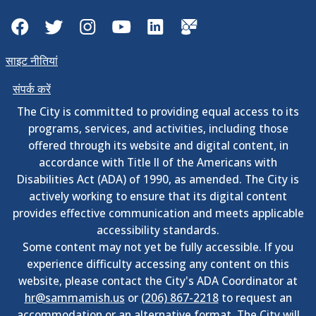
Facebook
Twitter
Instagram
YouTube
LinkedIn
GovDelivery
साइट नीतियां
संपर्क करें
The City is committed to providing equal access to its
programs, services, and activities, including those
offered through its website and digital content, in
accordance with Title II of the Americans with
Disabilities Act (ADA) of 1990, as amended. The City is
actively working to ensure that its digital content
provides effective communication and meets applicable
accessibility standards.
Some content may not yet be fully accessible. If you
experience difficulty accessing any content on this
website, please contact the City's ADA Coordinator at
hr@sammamish.us
or
(206) 867-2218
to request an
accommodation or an alternative format. The City will